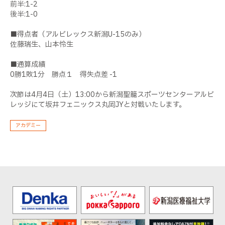
前半:1-2
後半:1-0
■得点者（アルビレックス新潟U-15のみ）
佐藤瑞生、山本怜生
■通算成績
0勝1敗1分 勝点１ 得失点差 -1
次節は4月4日（土）13:00から新潟聖籠スポーツセンターアルビ
レッジにて坂井フェニックス丸岡JYと対戦いたします。
アカデミー