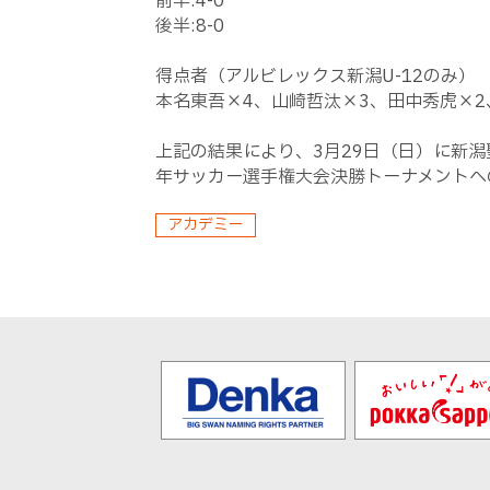
前半:4-0
後半:8-0
得点者（アルビレックス新潟U-12のみ）
本名東吾×4、山崎哲汰×3、田中秀虎×
上記の結果により、3月29日（日）に新潟聖
年サッカー選手権大会決勝トーナメントへ
アカデミー