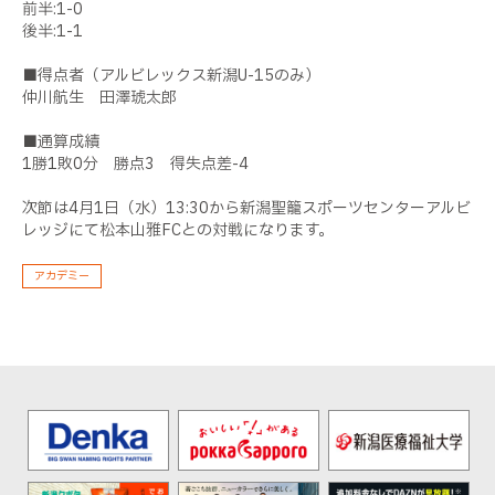
前半:1-0
後半:1-1
■得点者（アルビレックス新潟U-15のみ）
仲川航生 田澤琥太郎
■通算成績
1勝1敗0分 勝点3 得失点差-4
次節は4月1日（水）13:30から新潟聖籠スポーツセンターアルビ
レッジにて松本山雅FCとの対戦になります。
アカデミー