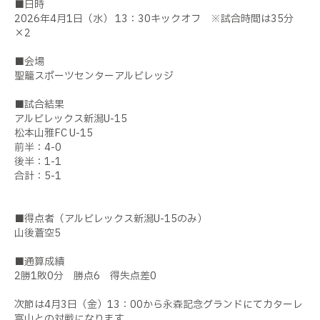
■日時
2026年4月1日（水） 13：30キックオフ ※試合時間は35分
×2
■会場
聖籠スポーツセンターアルビレッジ
■試合結果
アルビレックス新潟U-15
松本山雅FC U-15
前半：4-0
後半：1-1
合計：5-1
■得点者（アルビレックス新潟U-15のみ）
山後蒼空5
■通算成績
2勝1敗0分 勝点6 得失点差0
次節は4月3日（金）13：00から永森記念グランドにてカターレ
富山との対戦になります。