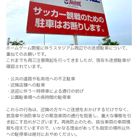
ホームゲーム開催に伴うスタジアム周辺での迷惑駐車について、
重ねてのお願いです。
これまでも再三注意喚起を行ってきましたが、現在も迷惑駐車が
確認されています。
・公共の道路や私有地への不正駐車
・近隣店舗への駐車
・送迎に伴う一時停車による通行の妨げ
・公園駐車場への長時間の駐停車
これらの行為は、近隣の方々へご迷惑をおかけするだけでなく、
救急車や消防車などの緊急車両の通行を阻害し、重大な事態を引
き起こす恐れがございます。再発防止のため、該当車両の車両情
報も控えていますので、いかなる理由があっても指定の場所以外
への駐停車は絶対におやめください。