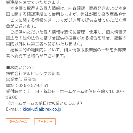
領連絡をさせていただきます。
・本企画で取得する個人情報は、内容確認・商品発送および本企
画に関する確認連絡にて使用しますが、弊社が取り扱う商品やサ
ービスに関する情報をメールマガジン等で提供させていただく場
合がございます。
・ご提供いただいた個人情報は適切に管理・使用し、個人情報保
護法その他の法令に基づき提供の必要がある場合を除き、記載の
目的以外には第三者へ開示いたしません。
・記載目的の範囲内において、個人情報取扱業務の一部を外部業
者へ委託する場合がございます。
■お問い合わせ
株式会社アルビレックス新潟
営業本部 営業部
電話：025-257-0151
受付時間：土・日・祝祭日・ホームゲーム開催日を除く10:00～
18:00
（ホームゲームの前日は営業いたします）
E-mail：
kikaku@albirex.co.jp
ホームゲーム
パートナー