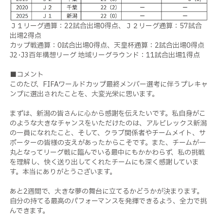
Ｊ１リーグ通算：22試合出場0得点、Ｊ２リーグ通算：57試合
出場2得点
カップ戦通算：0試合出場0得点、天皇杯通算：2試合出場0得点
J2･J3百年構想リーグ 地域リーグラウンド：11試合出場1得点
■コメント
このたび、FIFAワールドカップ最終メンバー選考に伴うプレキャ
ンプに選出されたことを、大変光栄に思います。
まずは、新潟の皆さんに心から感謝を伝えたいです。私自身がこ
のような大きなチャンスをいただけたのは、アルビレックス新潟
の一員になれたこと、そして、クラブ関係者やチームメイト、サ
ポーターの皆様の支えがあったからこそです。また、チームが一
丸となってリーグ戦に臨んでいる最中にもかかわらず、私の挑戦
を理解し、快く送り出してくれたチームにも深く感謝していま
す。本当にありがとうございます。
あと2週間で、大きな夢の舞台に立てるかどうかが決まります。
自分の持てる最高のパフォーマンスを発揮できるよう、全力で挑
んできます。