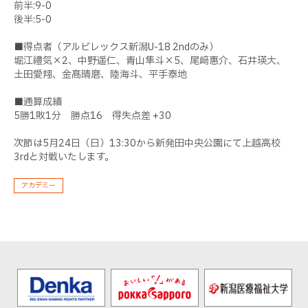
前半:9-0
後半:5-0
■得点者（アルビレックス新潟U-18 2ndのみ）
堀江禮気×2、中野遥仁、青山隼斗×5、尾﨑惠介、石井瑛大、
土田愛翔、金髙晴磨、陸海斗、平手泰地
■通算成績
5勝1敗1分 勝点16 得失点差 +30
次節は5月24日（日）13:30から新発田中央公園にて上越高校
3rdと対戦いたします。
アカデミー