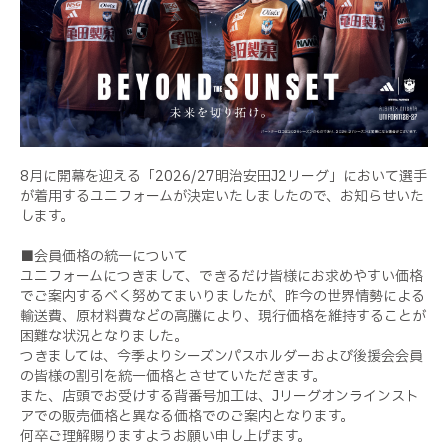
8月に開幕を迎える「2026/27明治安田J2リーグ」において選手
が着用するユニフォームが決定いたしましたので、お知らせいた
します。
■会員価格の統一について
ユニフォームにつきまして、できるだけ皆様にお求めやすい価格
でご案内するべく努めてまいりましたが、昨今の世界情勢による
輸送費、原材料費などの高騰により、現行価格を維持することが
困難な状況となりました。
つきましては、今季よりシーズンパスホルダーおよび後援会会員
の皆様の割引を統一価格とさせていただきます。
また、店頭でお受けする背番号加工は、Jリーグオンラインスト
アでの販売価格と異なる価格でのご案内となります。
何卒ご理解賜りますようお願い申し上げます。