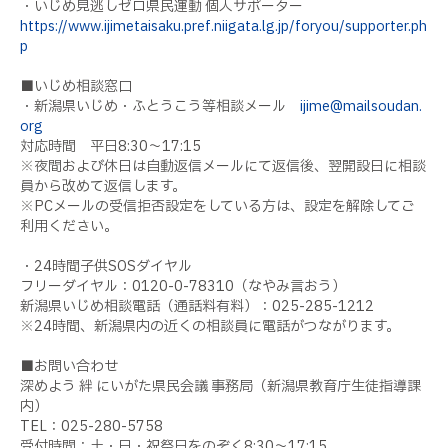
・いじめ見逃しゼロ県民運動 個人サポーター
https://www.ijimetaisaku.pref.niigata.lg.jp/foryou/supporter.ph
p
■いじめ相談窓口
・新潟県いじめ・ふとうこう等相談メール
ijime@mailsoudan.
org
対応時間 平日8:30～17:15
※夜間および休日は自動返信メールにて返信後、翌開設日に相談
員から改めて返信します。
※PCメールの受信拒否設定をしている方は、設定を解除してご
利用ください。
・24時間子供SOSダイヤル
フリーダイヤル：0120-0-78310（なやみ言おう）
新潟県いじめ相談電話（通話料有料）：025-285-1212
※24時間、新潟県内の近くの相談員に電話がつながります。
■お問い合わせ
深めよう 絆 にいがた県民会議 事務局（新潟県教育庁生徒指導課
内）
TEL：025-280-5758
受付時間：土・日・祝祭日をのぞく8:30～17:15