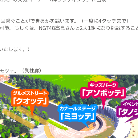
IGATA」の人気コーナー「絆リフティング」に出演
何回繋ぐことができるかを競います。（一度に4タッチまで）
能。もしくは、NGT48高島さんと2人1組になり挑戦するこ
了いたします。）
シモッテ」（列柱廊）