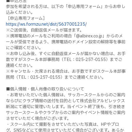
■申込方法
参加を希望される方は、以下の「申込専用フォーム」からお申し
込みください。
［申込専用フォーム］
https://ws.formzu.net/dist/S637001235/
※ご送信後、自動返信メールが届きます。
※携帯電話のメールをご利用の場合「@albirex.co.jp」からのメ
ールが受信できるよう、携帯電話のドメイン設定の解除等を事前
にご確認ください。
※お申し込み後、すぐに自動返信メールが届かない場合は、お手
数ですがスクール本部事務局（TEL：025-257-0155）までご
連絡ください。
※キャンセル・欠席される場合は、お手数ですがスクール本部事
務局（TEL：025-257-0155）までご連絡ください。
■個人情報・個人肖像の取り扱いについて
・お寄せいただいた個人情報は、サッカースクールからのご案内
ならびにクラブ情報の送付を目的として株式会社アルビレックス
新潟にて適切に管理いたします。当イベント終了後も、引き続き
サッカースクールやクラブからのご案内やイベント情報をご案内
させていただく場合がございます。
・スクール内にて撮影をさせていただいた写真は、HPやブロ
グ、SNSなどにて使用させていただく場合がございます。あらか