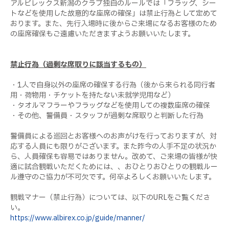
アルビレックス新潟のクラブ独自のルールでは「フラッグ、シー
トなどを使用した故意的な座席の確保」は禁止行為として定めて
おります。また、先行入場時に後からご来場になるお客様のため
の座席確保もご遠慮いただきますようお願いいたします。
禁止行為（過剰な席取りに該当するもの）
・1人で自身以外の座席の確保する行為（後から来られる同行者
用・荷物用・チケットを持たない未就学児用など）
・タオルマフラーやフラッグなどを使用しての複数座席の確保
・その他、警備員・スタッフが過剰な席取りと判断した行為
警備員による巡回とお客様へのお声がけを行っておりますが、対
応する人員にも限りがございます。また昨今の人手不足の状況か
ら、人員確保も容易ではありません。改めて、ご来場の皆様が快
適に試合観戦いただくためには、、おひとりおひとりの観戦ルー
ル遵守のご協力が不可欠です。何卒よろしくお願いいたします。
観戦マナー（禁止行為）については、以下のURLをご覧くださ
い。
https://www.albirex.co.jp/guide/manner/