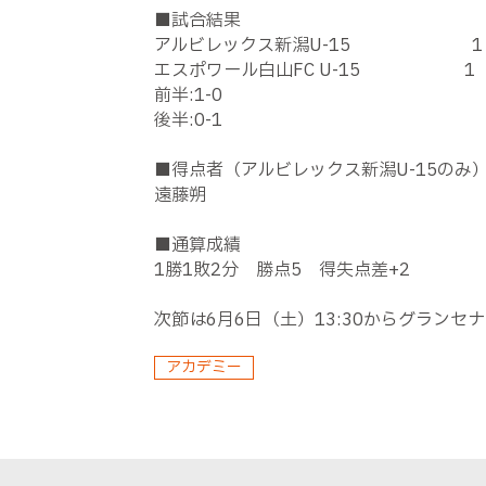
■試合結果
アルビレックス新潟U-15 1
エスポワール白山FC U-15 1
前半:1-0
後半:0-1
■得点者（アルビレックス新潟U-15のみ
遠藤朔
■通算成績
1勝1敗2分 勝点5 得失点差+2
次節は6月6日（土）13:30からグランセナにて
アカデミー