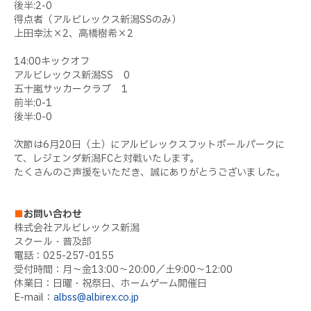
後半:2-0
得点者（アルビレックス新潟SSのみ）
上田幸汰×2、高橋樹希×2
14:00キックオフ
アルビレックス新潟SS
0
五十嵐サッカークラブ
1
前半:0-1
後半:0-0
次節は6月20日（土）にアルビレックスフットボールパークに
て、レジェンダ新潟FCと対戦いたします。
たくさんのご声援をいただき、誠にありがとうございました。
■
お問い合わせ
株式会社アルビレックス新潟
スクール・普及部
電話：025-257-0155
受付時間：月～金13:00～20:00／土9:00～12:00
休業日：日曜・祝祭日、ホームゲーム開催日
E-mail：
albss@albirex.co.jp