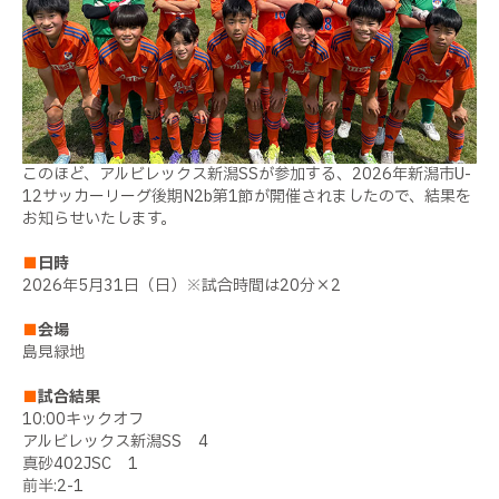
このほど、アルビレックス新潟SSが参加する、2026年新潟市U-
12サッカーリーグ後期N2b第1節が開催されましたので、結果を
お知らせいたします。
■
日時
2026年5月31日（日）※試合時間は20分×2
■
会場
島見緑地
■
試合結果
10:00キックオフ
アルビレックス新潟SS 4
真砂402JSC 1
前半:2-1