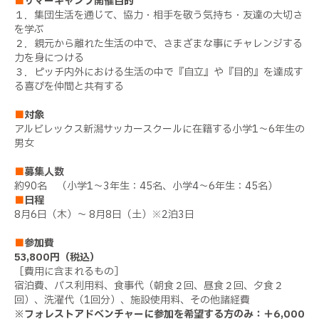
■
サマーキャンプ開催目的
１．集団生活を通じて、協力・相手を敬う気持ち・友達の大切さ
を学ぶ
２．親元から離れた生活の中で、さまざまな事にチャレンジする
力を身につける
３．ピッチ内外における生活の中で『自立』や『目的』を達成す
る喜びを仲間と共有する
■
対象
アルビレックス新潟サッカースクールに在籍する小学1～6年生の
男女
■
募集人数
約90名 （小学1～3年生：45名、小学4～6年生：45名）
■
日程
8月6日（木）～ 8月8日（土）※2泊3日
■
参加費
53,800円（税込）
［費用に含まれるもの］
宿泊費、バス利用料、食事代（朝食２回、昼食２回、夕食２
回）、洗濯代（1回分）、施設使用料、その他諸経費
※フォレストアドベンチャーに参加を希望する方のみ：＋6,000