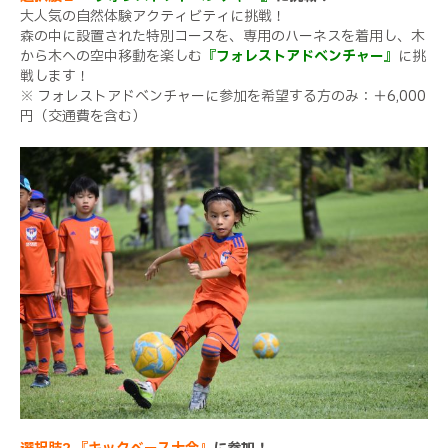
大人気の自然体験アクティビティに挑戦！
森の中に設置された特別コースを、専用のハーネスを着用し、木
から木への空中移動を楽しむ
『フォレストアドベンチャー』
に挑
戦します！
※ フォレストアドベンチャーに参加を希望する方のみ：＋6,000
円（交通費を含む）