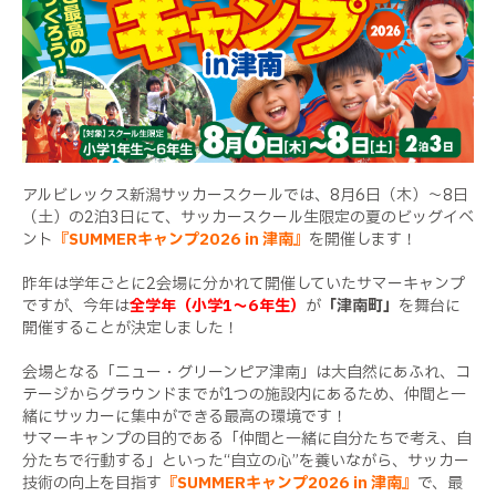
アルビレックス新潟サッカースクールでは、8月6日（木）～8日
（土）の2泊3日にて、サッカースクール生限定の夏のビッグイベ
ント
『SUMMERキャンプ2026 in 津南』
を開催します！
昨年は学年ごとに2会場に分かれて開催していたサマーキャンプ
ですが、今年は
全学年（小学1～6年生）
が
「津南町」
を舞台に
開催することが決定しました！
会場となる「ニュー・グリーンピア津南」は大自然にあふれ、コ
テージからグラウンドまでが1つの施設内にあるため、仲間と一
緒にサッカーに集中ができる最高の環境です！
サマーキャンプの目的である「仲間と一緒に自分たちで考え、自
分たちで行動する」といった“自立の心”を養いながら、サッカー
技術の向上を目指す
『SUMMERキャンプ2026 in 津南』
で、最