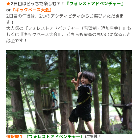
★
2日目はどっちで楽しむ？！
『フォレストアドベンチャー』
or
『キックベース大会』
2日目の午後は、2つのアクティビティからお選びいただきま
す！
大人気の『フォレストアドベンチャー（希望制・追加料金）』も
しくは『キックベース大会』、どちらも最高の思い出になること
必至です！
選択肢１
『フォレストアドベンチャー』
に挑戦！