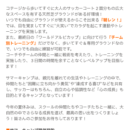
コテージから歩いてすぐに大人のサッカーコート２面分もの広大
なスペースを有する天然芝グラウンドがある好環境！
いつでも自由にグラウンドが使えるからこそ出来る
『朝レン！』
では、目を覚ましてすぐに“大笑い”でカラダを起こす運動やトレ
ーニングを実施します。
また、最終日の「ワールドアルビカップ」に向けて行う
『チーム
別トレーニング』
だけでなく、歩いてすぐ＆専用グラウンドなの
で、いつでも自由に練習が可能です。
コーチやチームの仲間と一緒に戦術を考えたり、トレーニングを
実施したり、３日間の時間を余すことなくレベルアップを目指し
ます！
サマーキャンプは、親元を離れての生活やトレーニングの中で、
仲間たちと“困難に立ち向かう勇気”や“達成する喜び”などを共有
し、サッカーはもちろん、自立の心や協調性など「心の成長」も
目的とするキャンプとなっています！
今年の夏休みは、スクールの仲間たちやコーチたちと一緒に、大
自然の中でさらなる成長を遂げ、最高の思い出をつくりましょ
う！皆さんのご参加をお待ちしております！