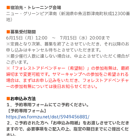
■
宿泊先・トレーニング会場
ニュー・グリーンピア津南（新潟県中魚沼郡津南町秋成12300番
地）
■
募集受付期間
6月15日（月）12:00 ～ 7月15日（水）20:00まで
※定員となり次第、募集を終了とさせていただき、それ以降のお
申し込みはキャンセル待ちとさせていただきます。
※最少催行人数に達しない場合は、中止とさせていただく場合が
ございます。
※「フォレストアドベンチャー（希望制）」の参加有無は、最終
締切まで変更可能です。サマーキャンプへの参加をご希望される
場合は、まずはお申し込みをいただき、フォレストアドベンチャ
ーの参加有無については後日お知らせください。
■
お申込み方法
１．予約専用フォームにてご予約ください。
［予約専用フォーム］
https://ws.formzu.net/dist/S949456881/
２．ご予約された方へ「お申込み用紙」をお渡しさせていただき
ますので、必要事項をご記入の上、指定の期日までにご提出くだ
さい。