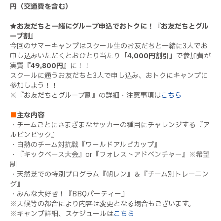
円（交通費を含む）
★お友だちと一緒にグループ申込でおトクに！『お友だちとグル
ープ割』
今回のサマーキャンプはスクール生のお友だちと一緒に3人でお
申し込みいただくとおひとり当たり
「4,000円割引」
で参加費が
実質
『49,800円』
に！！
スクールに通うお友だちと3人で申し込み、おトクにキャンプに
参加しよう！！
※『お友だちとグループ割』の詳細・注意事項は
こちら
■
主な内容
・チームごとにさまざまなサッカーの種目にチャレンジする『ア
ルビンピック』
・白熱のチーム対抗戦『ワールドアルビカップ』
・『キックベース大会』or『フォレストアドベンチャー』※希望
制
・天然芝での特別プログラム『朝レン』＆『チーム別トレーニン
グ』
・みんな大好き！『BBQパーティー』
※天候等の都合により内容は変更となる場合もございます。
※キャンプ詳細、スケジュールは
こちら