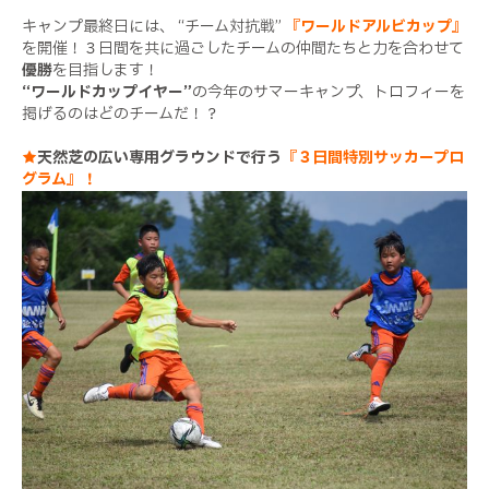
キャンプ最終日には、 “チーム対抗戦”
『ワールドアルビカップ』
を開催！３日間を共に過ごしたチームの仲間たちと力を合わせて
優勝
を目指します！
“ワールドカップイヤー”
の今年のサマーキャンプ、トロフィーを
掲げるのはどのチームだ！？
★
天然芝の広い専用グラウンドで行う
『３日間特別サッカープロ
グラム』！