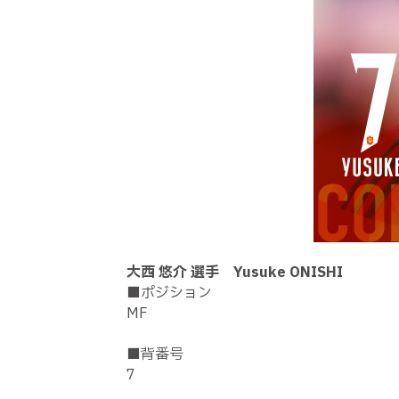
大西 悠介 選手 Yusuke ONISHI
■ポジション
MF
■背番号
7