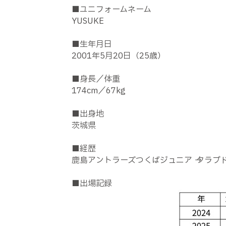
■ユニフォームネーム
YUSUKE
■生年月日
2001年5月20日（25歳）
■身長／体重
174cm／67kg
■出身地
茨城県
■経歴
鹿島アントラーズつくばジュニア → クラブドラ
■出場記録