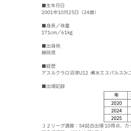
■生年月日
2001年10月25日（24歳）
■身長／体重
171cm／61kg
■出身地
静岡県
■経歴
アスルクラロ沼津U12 → 清水エスパルスJrユー
■出場記録
Ｊ２リーグ通算：54試合出場 10得点、