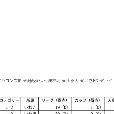
ゴンズ柏 → 流通経済大付属柏高 → 国士舘大 → いわきFC
→ アル