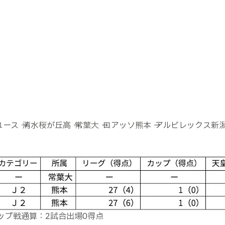
ス → 清水桜が丘高 → 常葉大 → ロアッソ熊本 → アルビレックス新
カップ戦通算：2試合出場0得点