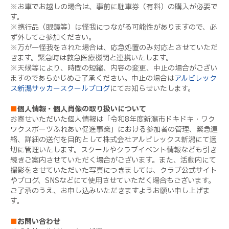
※お車でお越しの場合は、事前に駐車券（有料）の購入が必要で
す。
※携行品（眼鏡等）は怪我につながる可能性がありますので、必
ず外してご参加ください。
※万が一怪我をされた場合は、応急処置のみ対応とさせていただ
きます。緊急時は救急医療機関と連携いたします。
※天候等により、時間の短縮、内容の変更、中止の場合がござい
ますのであらかじめご了承ください。中止の場合は
アルビレック
ス新潟サッカースクールブログ
にてお知らせいたします。
■
個人情報・個人肖像の取り扱いについて
お寄せいただいた個人情報は「令和8年度新潟市ドキドキ・ワク
ワクスポーツふれあい促進事業」における参加者の管理、緊急連
絡、詳細の送付を目的として株式会社アルビレックス新潟にて適
切に管理いたします。スクールやクラブイベント情報なども引き
続きご案内させていただく場合がございます。また、活動内にて
撮影をさせていただいた写真につきましては、クラブ公式サイト
やブログ、SNSなどにて使用させていただく場合もございます。
ご了承のうえ、お申し込みいただきますようお願い申し上げま
す。
■
お問い合わせ