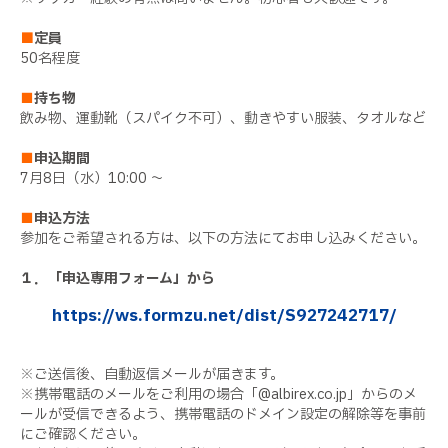
■
定員
50名程度
■
持ち物
飲み物、運動靴（スパイク不可）、動きやすい服装、タオルなど
■
申込期間
7月8日（水）10:00 ～
■
申込方法
参加をご希望される方は、以下の方法にてお申し込みください。
１．「申込専用フォーム」から
https://ws.formzu.net/dist/S927242717/
※ご送信後、自動返信メールが届きます。
※携帯電話のメールをご利用の場合「@albirex.co.jp」からのメ
ールが受信できるよう、携帯電話のドメイン設定の解除等を事前
にご確認ください。