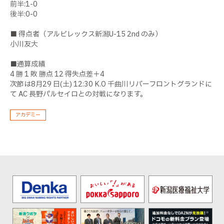
前半:1-0
後半:0-0
■ 得点者（アルビレックス新潟U-15 2nd のみ）
小川友大
■通算成績
4 勝 1 敗 勝点 12 得失点差＋4
次節は8月29 日(土) 12:30 K.O 千曲川リバーフロントグランドに
て AC 長野パルセイロとの対戦になります。
アカデミー