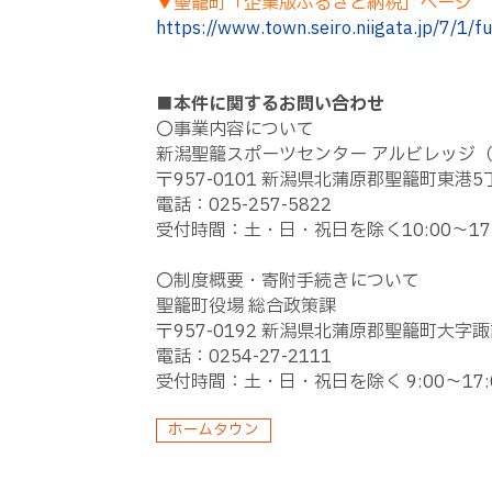
▼聖籠町「企業版ふるさと納税」ページ
https://www.town.seiro.niigata.jp/7/1/
■本件に関するお問い合わせ
〇事業内容について
新潟聖籠スポーツセンター アルビレッジ（
〒957-0101 新潟県北蒲原郡聖籠町東港5丁
電話：025-257-5822
受付時間：土・日・祝日を除く10:00～17:
〇制度概要・寄附手続きについて
聖籠町役場 総合政策課
〒957-0192 新潟県北蒲原郡聖籠町大字諏
電話：0254-27-2111
受付時間：土・日・祝日を除く 9:00～17:
ホームタウン