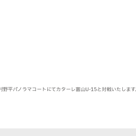
）
白馬村野平パノラマコートにてカターレ富山U-15と対戦いたします