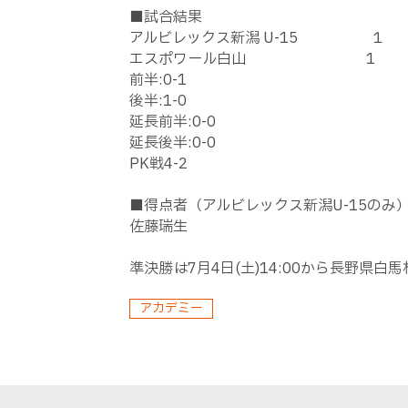
■試合結果
アルビレックス新潟 U-15 １
エスポワール白山 1
前半:0-1
後半:1-0
延長前半:0-0
延長後半:0-0
PK戦4-2
■得点者（アルビレックス新潟U-15のみ
佐藤瑞生
準決勝は7月4日(土)14:00から長野県
アカデミー