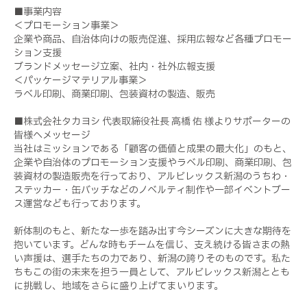
■事業内容
＜プロモーション事業＞
企業や商品、自治体向けの販売促進、採用広報など各種プロモー
ション支援
ブランドメッセージ立案、社内・社外広報支援
＜パッケージマテリアル事業＞
ラベル印刷、商業印刷、包装資材の製造、販売
■株式会社タカヨシ 代表取締役社長 高橋 佑 様よりサポーターの
皆様へメッセージ
当社はミッションである「顧客の価値と成果の最大化」のもと、
企業や自治体のプロモーション支援やラベル印刷、商業印刷、包
装資材の製造販売を行っており、アルビレックス新潟のうちわ・
ステッカー・缶バッチなどのノベルティ制作や一部イベントブー
ス運営なども行っております。
新体制のもと、新たな一歩を踏み出す今シーズンに大きな期待を
抱いています。どんな時もチームを信じ、支え続ける皆さまの熱
い声援は、選手たちの力であり、新潟の誇りそのものです。私た
ちもこの街の未来を担う一員として、アルビレックス新潟ととも
に挑戦し、地域をさらに盛り上げてまいります。