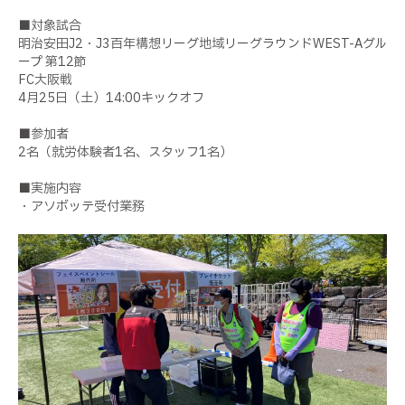
■対象試合
明治安田J2・J3百年構想リーグ地域リーグラウンドWEST-Aグル
ープ 第12節
FC大阪戦
4月25日（土）14:00キックオフ
■参加者
2名（就労体験者1名、スタッフ1名）
■実施内容
・アソボッテ受付業務