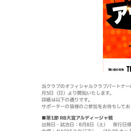
当クラブのオフィシャルクラブパートナー
月
5
日（日）より開始いたします。
詳細は以下の通りです。
サポーターの皆様のご参加をお待ちしてお
■
第
1
節
RB
大宮アルディージャ戦
出発日・試合日：
8
月
8
日（土） 夜行日