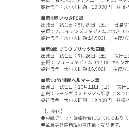
会場：
NACK5
スタジアム （
19:00
キッ
旅行代金：大小人同額
18,900
円 往復
■
第
4
節 いわき
FC
戦
出発日・試合日：
8
月
29
日（土） 日帰
会場： ハワイアンズスタジアムいわき（
1
旅行代金：大小人同額
14,900
円 往復バ
■
第
8
節 ブラウブリッツ秋田戦
出発日・試合日：
9
月
26
日（土） 夜行
会場： ソユースタジアム（
17:00
キック
旅行代金：大小人同額
15,900
円 往復バ
■
第
10
節 湘南ベルマーレ戦
出発日・試合日：
10
月
11
日（日） 夜行
会場：レモンガススタジアム平塚（
18:00
旅行代金：大小人同額
19,400
円 往復
【ご案内】
●
観戦チケットは旅行費に含まれておりま
●
全食事各自負担の自由食となります。