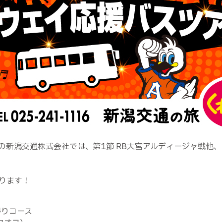
の新潟交通株式会社では、第
1
節
RB
大宮アルディージャ戦他、
ります！
帰りコース