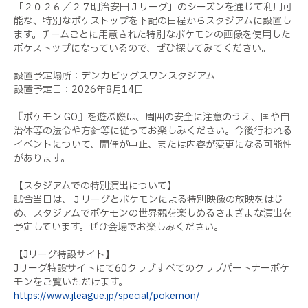
「２０２６／２７明治安田Ｊリーグ」のシーズンを通じて利用可
能な、特別なポケストップを下記の日程からスタジアムに設置し
ます。チームごとに用意された特別なポケモンの画像を使用した
ポケストップになっているので、ぜひ探してみてください。
設置予定場所：デンカビッグスワンスタジアム
設置予定日：2026年8月14日
『ポケモン GO』を遊ぶ際は、周囲の安全に注意のうえ、国や自
治体等の法令や方針等に従ってお楽しみください。今後行われる
イベントについて、開催が中止、または内容が変更になる可能性
があります。
【スタジアムでの特別演出について】
試合当日は、Ｊリーグとポケモンによる特別映像の放映をはじ
め、スタジアムでポケモンの世界観を楽しめるさまざまな演出を
予定しています。ぜひ会場でお楽しみください。
【Jリーグ特設サイト】
Jリーグ特設サイトにて60クラブすべてのクラブパートナーポケ
モンをご覧いただけます。
https://www.jleague.jp/special/pokemon/