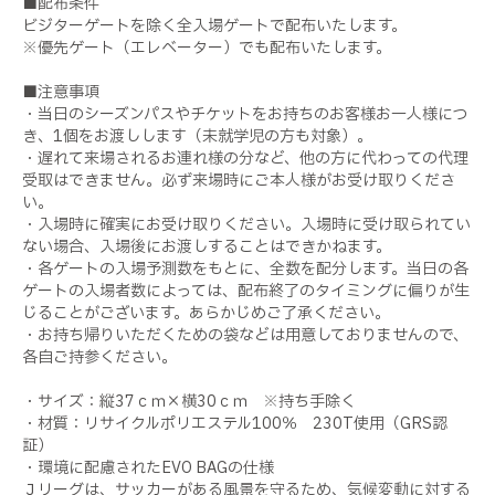
■配布条件
ビジターゲートを除く全入場ゲートで配布いたします。
※優先ゲート（エレベーター）でも配布いたします。
■注意事項
・当日のシーズンパスやチケットをお持ちのお客様お一人様につ
き、1個をお渡しします（未就学児の方も対象）。
・遅れて来場されるお連れ様の分など、他の方に代わっての代理
受取はできません。必ず来場時にご本人様がお受け取りくださ
い。
・入場時に確実にお受け取りください。入場時に受け取られてい
ない場合、入場後にお渡しすることはできかねます。
・各ゲートの入場予測数をもとに、全数を配分します。当日の各
ゲートの入場者数によっては、配布終了のタイミングに偏りが生
じることがございます。あらかじめご了承ください。
・お持ち帰りいただくための袋などは用意しておりませんので、
各自ご持参ください。
・サイズ：縦37ｃｍ×横30ｃｍ ※持ち手除く
・材質：リサイクルポリエステル100％ 230T使用（GRS認
証）
・環境に配慮されたEVO BAGの仕様
Ｊリーグは、サッカーがある風景を守るため、気候変動に対する