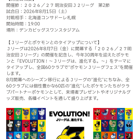
開催節：２０２６／２７ 明治安田Ｊ２リーグ 第2節
試合日：2026年8月15日（土）
対戦相手：北海道コンサドーレ札幌
開始時間：19:00
場所：デンカビッグスワンスタジアム
【Ｊリーグとポケモンとのタイアップについて】
Ｊリーグは2026年8月7日（金）に開幕する「２０２６／２７明
治安田Ｊリーグ」の開催を記念し、今年30周年を迎えたポケモ
ンと「EVOLUTION！～Ｊリーグは、進化する。～」をテーマに
タイアップし、全国60クラブで“ポケモンＪリーグフェス”を開催
します。
8月開幕へのシーズン移行によるＪリーグの”進化”にちなみ、全
60クラブには個性豊かな60匹の”進化”したポケモンたちがクラ
ブパートナーポケモンとして、来場者プレゼントやオリジナルグ
ッズ販売、各種イベントを通して盛り上げます。