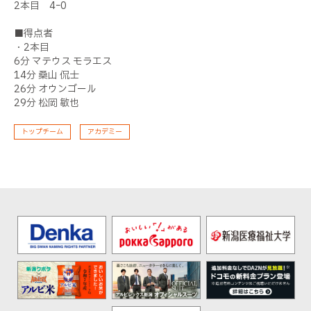
2本目 4ｰ0
■得点者
・2本目
6分 マテウス モラエス
14分 桑山 侃士
26分 オウンゴール
29分 松岡 敏也
トップチーム
アカデミー