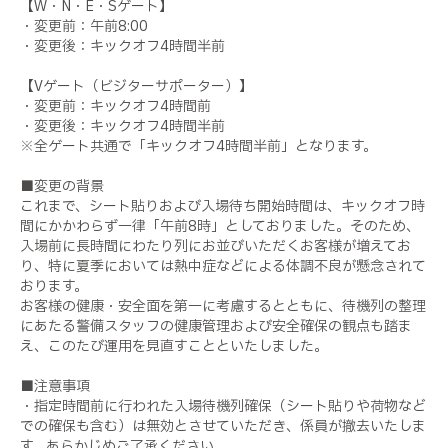
【W・N・E・Sゲート】
・変更前：午前8:00
・変更後：キックオフ4時間半前
【Vゲート（ビジターサポーター）】
・変更前：キックオフ4時間前
・変更後：キックオフ4時間半前
※全ゲート共通で「キックオフ4時間半前」となります。
■変更の背景
これまで、シート貼りおよび入場待ち開始時間は、キックオフ時
間にかかわらず一律「午前8時」としておりました。そのため、
入場前に長時間にわたり列にお並びいただくお客様が増えてお
り、特に夏季においては熱中症などによる体調不良が懸念されて
おります。
お客様の健康・安全面を第一に考慮するとともに、待機列の整理
にあたる警備スタッフの健康管理および安全確保の観点も踏ま
え、このたび運用を見直すことといたしました。
■注意事項
・指定時間前に行われた入場待機列確保（シート貼りや荷物など
での確保も含む）は無効とさせていただき、係員が撤去いたしま
す。あらかじめご了承ください。