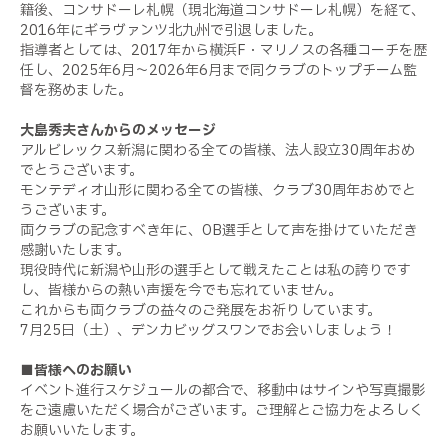
籍後、コンサドーレ札幌（現北海道コンサドーレ札幌）を経て、
2016年にギラヴァンツ北九州で引退しました。
指導者としては、2017年から横浜F・マリノスの各種コーチを歴
任し、2025年6月～2026年6月まで同クラブのトップチーム監
督を務めました。
大島秀夫さんからのメッセージ
アルビレックス新潟に関わる全ての皆様、法人設立30周年おめ
でとうございます。
モンテディオ山形に関わる全ての皆様、クラブ30周年おめでと
うございます。
両クラブの記念すべき年に、OB選手として声を掛けていただき
感謝いたします。
現役時代に新潟や山形の選手として戦えたことは私の誇りです
し、皆様からの熱い声援を今でも忘れていません。
これからも両クラブの益々のご発展をお祈りしています。
7月25日（土）、デンカビッグスワンでお会いしましょう！
■皆様へのお願い
イベント進行スケジュールの都合で、移動中はサインや写真撮影
をご遠慮いただく場合がございます。ご理解とご協力をよろしく
お願いいたします。