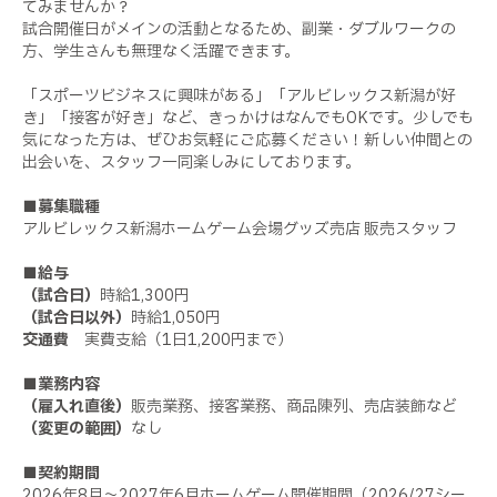
てみませんか？
試合開催日がメインの活動となるため、副業・ダブルワークの
方、学生さんも無理なく活躍できます。
「スポーツビジネスに興味がある」「アルビレックス新潟が好
き」「接客が好き」など、きっかけはなんでもOKです。少しでも
気になった方は、ぜひお気軽にご応募ください！新しい仲間との
出会いを、スタッフ一同楽しみにしております。
■募集職種
アルビレックス新潟ホームゲーム会場グッズ売店 販売スタッフ
■給与
（試合日）
時給1,300円
（試合日以外）
時給1,050円
交通費
実費支給（1日1,200円まで）
■業務内容
（雇入れ直後）
販売業務、接客業務、商品陳列、売店装飾など
（変更の範囲）
なし
■契約期間
2026年8月～2027年6月ホームゲーム開催期間（2026/27シー