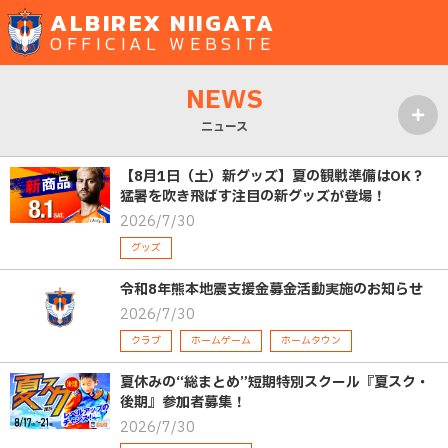
ALBIREX NIIGATA
OFFICIAL WEBSITE
NEWS
ニュース
MENU
【8月1日（土）新グッズ】夏の観戦準備はOK？
猛暑を吹き飛ばす注目の新グッズが登場！
2026/7/30
グッズ
令和8年熊本地震支援金募金活動実施のお知らせ
2026/7/30
クラブ
ホームゲーム
ホームタウン
夏休みの“総まとめ”短期特別スクール『夏スク・
後期』参加者募集！
2026/7/30