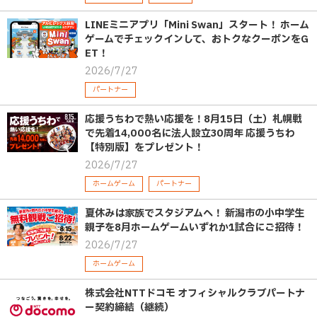
LINEミニアプリ「Mini Swan」スタート！ ホーム
ゲームでチェックインして、おトクなクーポンをG
ET！
2026/7/27
パートナー
応援うちわで熱い応援を！8月15日（土）札幌戦
で先着14,000名に法人設立30周年 応援うちわ
【特別版】をプレゼント！
2026/7/27
ホームゲーム
パートナー
夏休みは家族でスタジアムへ！ 新潟市の小中学生
親子を8月ホームゲームいずれか1試合にご招待！
2026/7/27
ホームゲーム
株式会社NTTドコモ オフィシャルクラブパートナ
ー契約締結（継続）