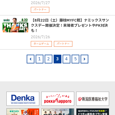
2026/7/27
パートナー
【8月22日（土）藤枝MYFC戦】ナミックスサン
クスデー開催決定！来場者プレゼントやPK対決
も！
2026/7/26
ホームゲーム
パートナー
1
2
3
4
5
pre
nex
v
t