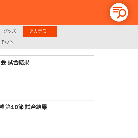
グッズ
アカデミー
その他
大会 試合結果
越 第10節 試合結果