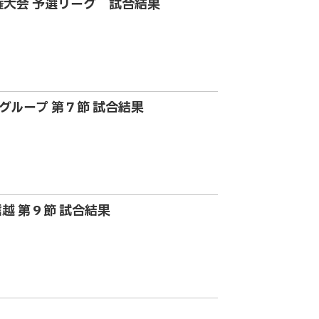
手権大会 予選リーグ 試合結果
B グループ 第７節 試合結果
北信越 第９節 試合結果