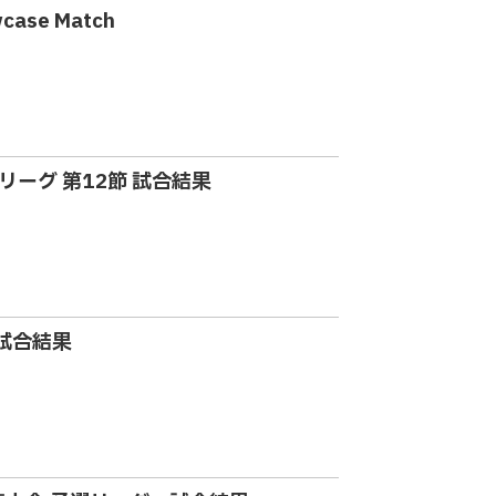
se Match
越リーグ 第12節 試合結果
 試合結果