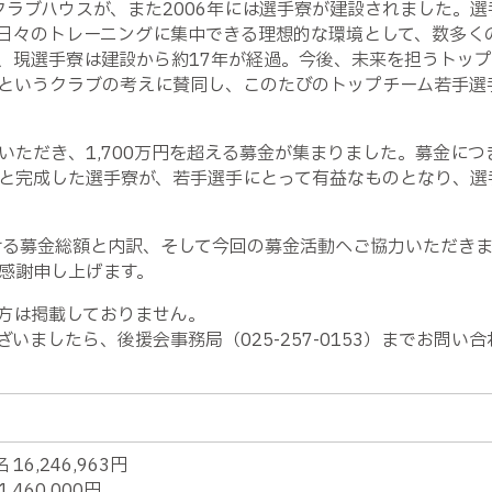
クラブハウスが、また2006年には選手寮が建設されました。
日々のトレーニングに集中できる理想的な環境として、数多く
、現選手寮は建設から約17年が経過。今後、未来を担うトッ
というクラブの考えに賛同し、このたびのトップチーム若手選
いただき、1,700万円を超える募金が集まりました。募金に
と完成した選手寮が、若手選手にとって有益なものとなり、選
ける募金総額と内訳、そして今回の募金活動へご協力いただき
感謝申し上げます。
方は掲載しておりません。
いましたら、後援会事務局（025-257-0153）までお問い
 16,246,963円
,460,000円