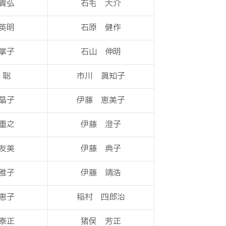
貴弘
石毛 大介
英明
石原 健作
掌子
石山 伸明
 聡
市川 眞知子
晶子
伊藤 恵美子
重之
伊藤 澄子
友美
伊藤 典子
雅子
伊藤 靖浩
恵子
稲村 四郎治
泰正
猪俣 芳正