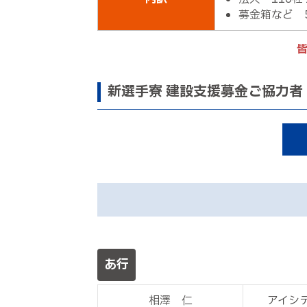
募金箱など 5
新選手寮 建設支援募金ご協力者
あ行
相澤 仁
アイシ