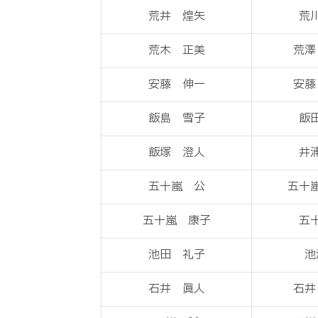
荒井 煌矢
荒
荒木 正美
荒澤
安藤 伸一
安藤
飯島 雪子
飯
飯塚 澄人
井
五十嵐 公
五十
五十嵐 康子
五
池田 礼子
池
石井 眞人
石井