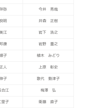
伴弥
今井 秀哉
良明
井森 正樹
美江
岩下 浩之
邦康
岩野 重之
順子
植木 みどり
正人
上原 彰史
伸子
歌代 勢津子
百合江
梅澤 弘
江里子
衛藤 直子