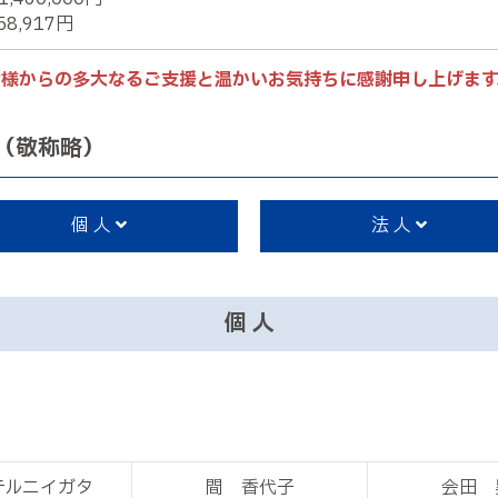
8,917円
皆様からの多大なるご支援と温かいお気持ちに感謝申し上げます
（敬称略）
個 人
法 人
個 人
テルニイガタ
間 香代子
会田 