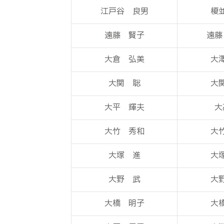
江戸谷 良男
榎
遠藤 賢子
遠藤
大倉 弘美
大
大関 聡
大
大平 輝夫
大
大竹 秀和
大
大塚 進
大
大野 武
大
大橋 明子
大