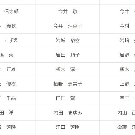
 信太郎
今井 敬
今井 
井 義秋
今井 理恵子
今村 
 こずえ
岩城 裕樹
岩崎 
嶋 東
岩田 順子
岩野 
本 正雄
植木 淳一
植木 
田 優樹
植野 恵美子
上野 
田 千晶
臼田 賀一
宇田 
田 洋
内田 まゆみ
内山 
津 芳隆
江口 芳明
衛藤 