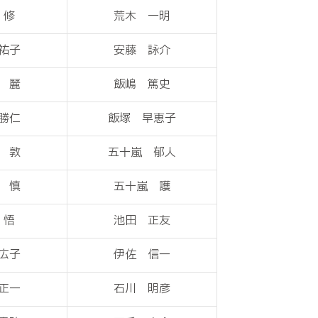
 修
荒木 一明
祐子
安藤 詠介
 麗
飯嶋 篤史
勝仁
飯塚 早恵子
 敦
五十嵐 郁人
 慎
五十嵐 護
 悟
池田 正友
広子
伊佐 信一
正一
石川 明彦