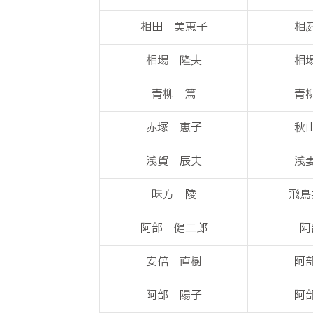
相田 美恵子
相
相場 隆夫
相
青柳 篤
青
赤塚 恵子
秋
浅賀 辰夫
浅
味方 陵
飛鳥
阿部 健二郎
阿
安倍 直樹
阿
阿部 陽子
阿