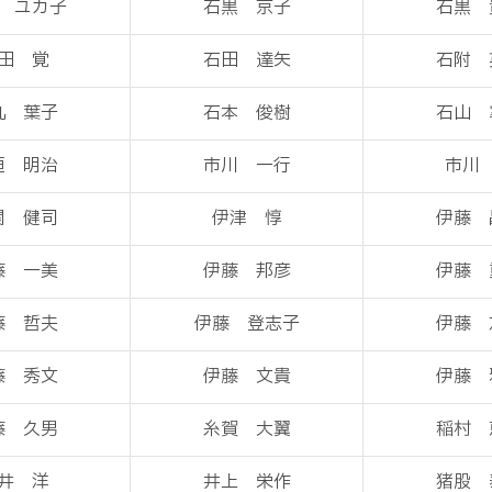
 ユカ子
石黒 京子
石黒 
田 覚
石田 達矢
石附 
丸 葉子
石本 俊樹
石山 
垣 明治
市川 一行
市川
関 健司
伊津 惇
伊藤 
藤 一美
伊藤 邦彦
伊藤 
藤 哲夫
伊藤 登志子
伊藤 
藤 秀文
伊藤 文貴
伊藤 
藤 久男
糸賀 大翼
稲村 
井 洋
井上 栄作
猪股 