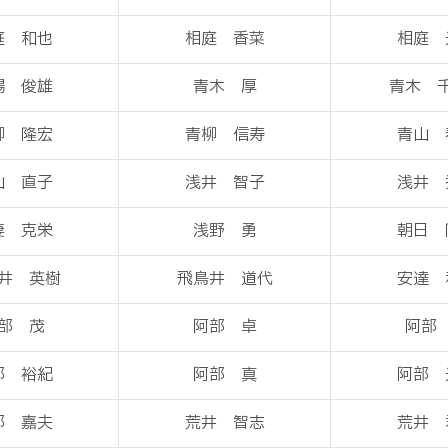
庭 和也
相庭 香菜
相庭 
場 俊雄
青木 厚
青木 
柳 隆宏
青柳 信寿
青山 
山 直子
浅井 智子
浅井 
妻 克栄
浅野 勇
朝日 
井 英樹
飛鳥井 道代
安達 
部 茂
阿部 卓
阿部
部 裕紀
阿部 真
阿部 
部 嘉夫
荒井 智志
荒井 