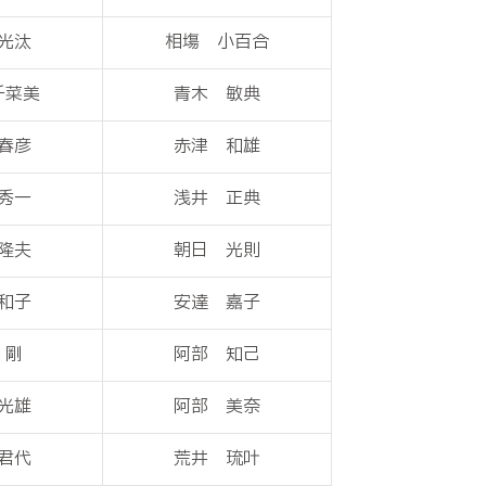
光汰
相塲 小百合
千菜美
青木 敏典
春彦
赤津 和雄
秀一
浅井 正典
隆夫
朝日 光則
和子
安達 嘉子
 剛
阿部 知己
光雄
阿部 美奈
君代
荒井 琉叶