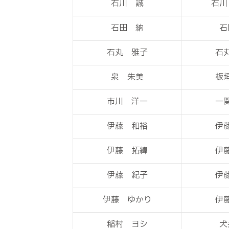
石川 誠
石川
石田 納
石
石丸 雅子
石
泉 朱美
板
市川 洋一
一
伊藤 和裕
伊
伊藤 拓緯
伊
伊藤 紀子
伊
伊藤 ゆかり
伊
稲村 ヨシ
犬