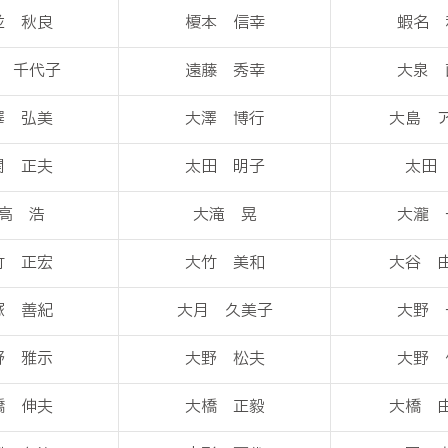
並 秋良
榎本 信幸
蝦名 
 千代子
遠藤 秀幸
大泉 
澤 弘美
大澤 博行
大島 
関 正夫
太田 明子
太田
高 浩
大滝 晃
大瀧 
竹 正宏
大竹 美和
大谷 
塚 善紀
大月 久美子
大野 
野 雅示
大野 松夫
大野 
橋 伸夫
大橋 正毅
大橋 