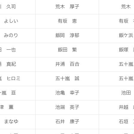
川 久司
荒木 厚子
荒木
 よしい
有坂 恵
有坂 
 みのり
飯岡 淳郁
飯ケ浜
田 一也
飯田 繁
飯塚 
浦 真紀
井浦 百合
五十嵐
嵐 ヒロミ
五十嵐 誠
五十嵐
十嵐 亘
池亀 幸子
池田
津 薫
池端 英子
井越 
 まなゆ
石井 康子
石垣 