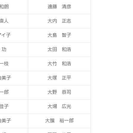
和朗
遠藤 清彦
直人
大内 正志
アイ子
大島 智子
 功
太田 和浩
一枝
大竹 和浩
由美子
大塚 正平
一郎
大野 恭司
佳子
大場 広光
由美子
大籏 裕一郎