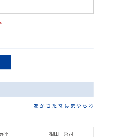
。
あ
か
さ
た
な
は
ま
や
ら
わ
昇平
相田 哲司