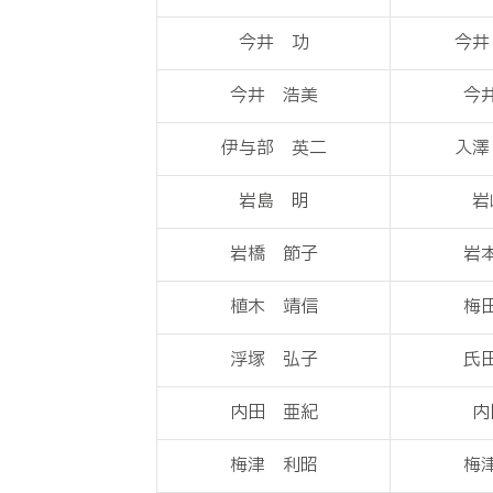
今井 功
今井
今井 浩美
今
伊与部 英二
入澤
岩島 明
岩
岩橋 節子
岩
植木 靖信
梅
浮塚 弘子
氏
内田 亜紀
内
梅津 利昭
梅