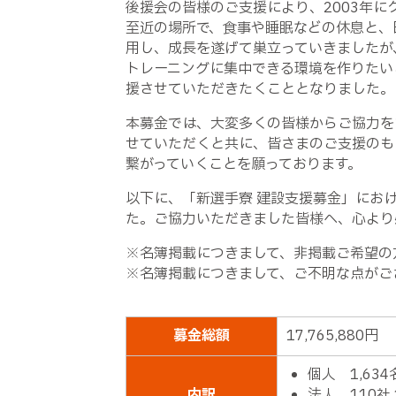
後援会の皆様のご支援により、2003年に
至近の場所で、食事や睡眠などの休息と、
用し、成長を遂げて巣立っていきましたが
トレーニングに集中できる環境を作りたい
援させていただきたくこととなりました。
本募金では、大変多くの皆様からご協力を
せていただくと共に、皆さまのご支援のも
繋がっていくことを願っております。
以下に、「新選手寮 建設支援募金」にお
た。ご協力いただきました皆様へ、心より
※名簿掲載につきまして、非掲載ご希望の
※名簿掲載につきまして、ご不明な点がござ
募金総額
17,765,880円
個人 1,634名
内訳
法人 110社 1