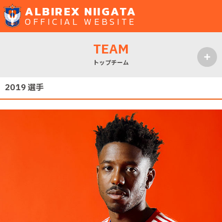
ALBIREX NIIGATA
OFFICIAL WEBSITE
TEAM
トップチーム
MENU
2019 選手