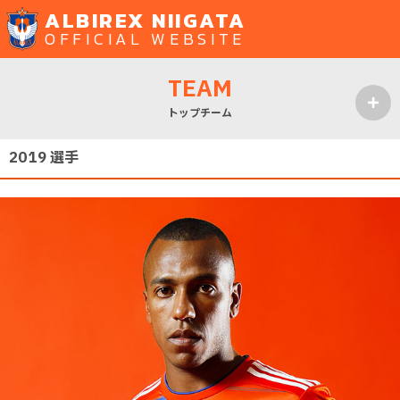
ALBIREX NIIGATA
OFFICIAL WEBSITE
TEAM
トップチーム
MENU
2019 選手