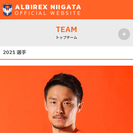
ALBIREX NIIGATA
OFFICIAL WEBSITE
TEAM
トップチーム
MENU
2021 選手