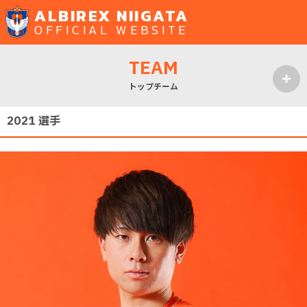
ALBIREX NIIGATA
OFFICIAL WEBSITE
TEAM
トップチーム
MENU
2021 選手