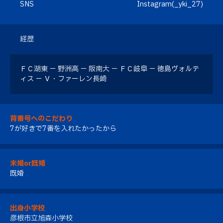
SNS
Instagram(_yki_27)
経歴
ＦＣ湖東 － 野洲高 － 阪南大 － ＦＣ岐阜 － 徳島ヴォルテ
ィス － Ｖ・ファーレン長崎
背番号へのこだわり
7が好きで7番を入れたかったから
未婚or既婚
既婚
出身小学校
彦根市立旭森小学校