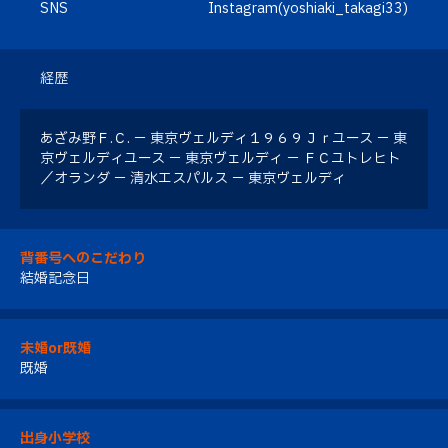
SNS
Instagram(yoshiaki_takagi33)
経歴
あざみ野Ｆ.Ｃ. － 東京ヴェルディ１９６９Ｊｒユース － 東
京ヴェルディユース － 東京ヴェルディ － ＦＣユトレヒト
／オランダ － 清水エスパルス － 東京ヴェルディ
背番号へのこだわり
結婚記念日
未婚or既婚
既婚
出身小学校