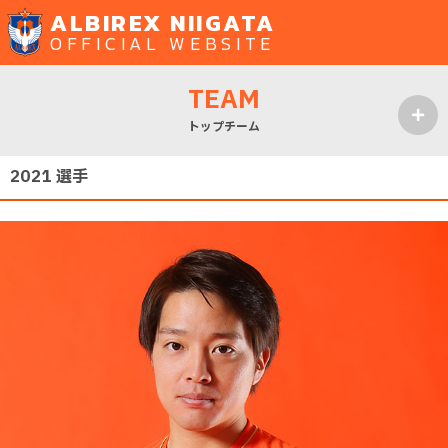
ALBIREX NIIGATA
OFFICIAL WEBSITE
TEAM
トップチーム
MENU
2021 選手