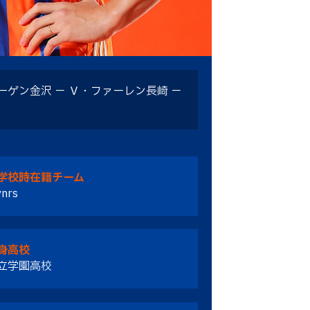
エーゲン金沢 － Ｖ・ファーレン長崎 －
学校時在籍チーム
nrs
身高校
立学園高校