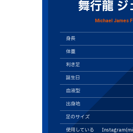
舞行龍 ジ
Michael James 
身長
体重
利き足
誕生日
血液型
出身地
足のサイズ
使用している
Instagram(mi