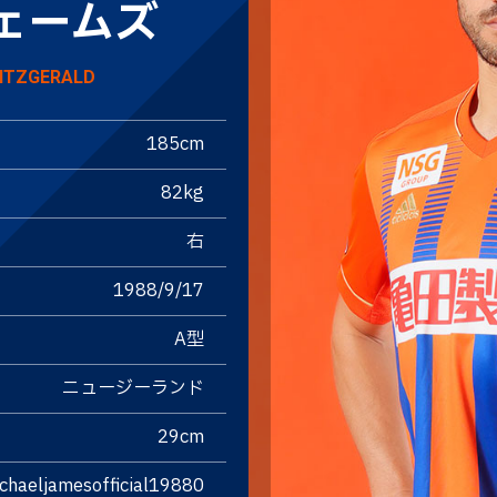
ェームズ
FITZGERALD
185cm
82kg
右
1988/9/17
A型
ニュージーランド
29cm
chaeljamesofficial19880