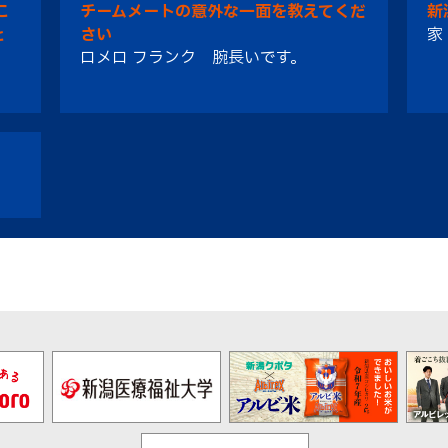
こ
チームメートの意外な一面を教えてくだ
新
と
さい
家
ロメロ フランク 腕長いです。