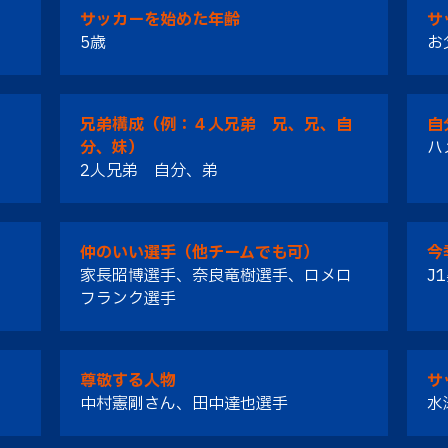
サッカーを始めた年齢
サ
5歳
お
兄弟構成（例：４人兄弟 兄、兄、自
自
分、妹）
ハ
2人兄弟 自分、弟
仲のいい選手（他チームでも可）
今
家長昭博選手、奈良竜樹選手、ロメロ
J
フランク選手
尊敬する人物
サ
中村憲剛さん、田中達也選手
水