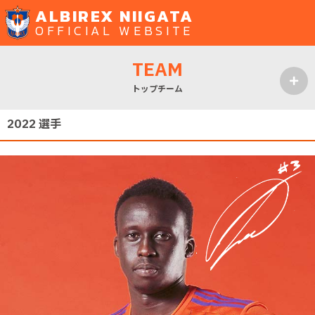
ALBIREX NIIGATA
OFFICIAL WEBSITE
TEAM
トップチーム
MENU
2022 選手