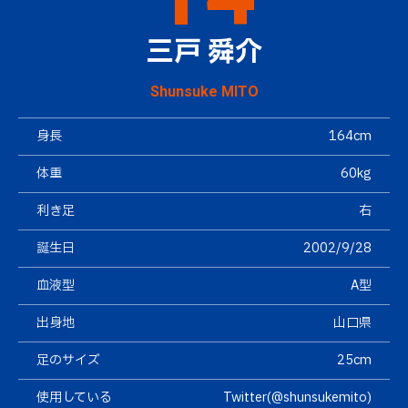
三戸 舜介
Shunsuke MITO
身長
164cm
体重
60kg
利き足
右
誕生日
2002/9/28
血液型
A型
出身地
山口県
足のサイズ
25cm
使用している
Twitter(@shunsukemito)