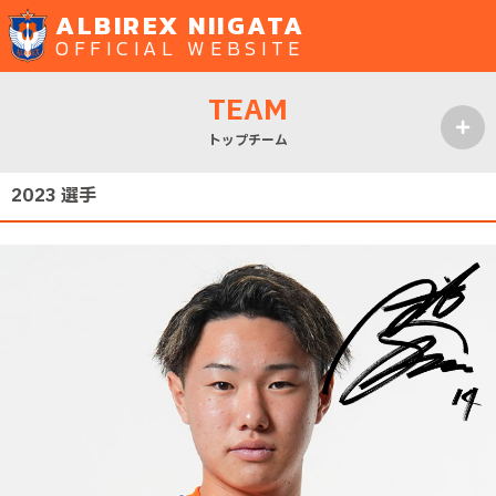
ALBIREX NIIGATA
OFFICIAL WEBSITE
TEAM
トップチーム
MENU
2023 選手