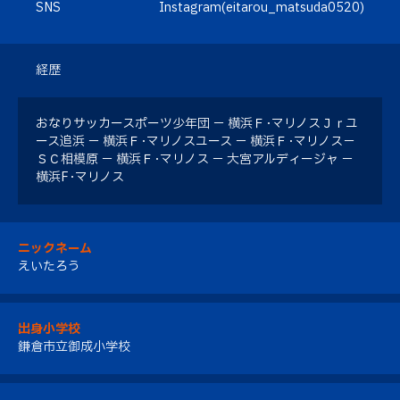
SNS
Instagram(eitarou_matsuda0520)
経歴
おなりサッカースポーツ少年団 － 横浜Ｆ･マリノスＪｒユ
ース追浜 － 横浜Ｆ･マリノスユース － 横浜Ｆ･マリノス－
ＳＣ相模原 － 横浜Ｆ･マリノス － 大宮アルディージャ －
横浜F･マリノス
ニックネーム
えいたろう
出身小学校
鎌倉市立御成小学校