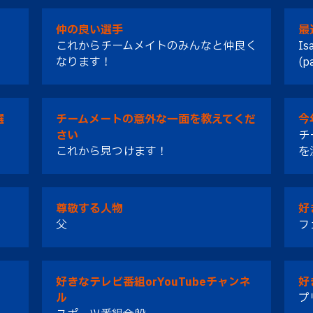
仲の良い選手
最
これからチームメイトのみんなと仲良く
Is
なります！
(p
選
チームメートの意外な一面を教えてくだ
今
さい
チ
これから見つけます！
を
尊敬する人物
好
父
フ
好きなテレビ番組orYouTubeチャンネ
好
ル
プ