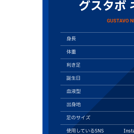
グスタボ 
GUSTAVO N
身長
体重
利き足
誕生日
血液型
出身地
足のサイズ
使用しているSNS
Inst