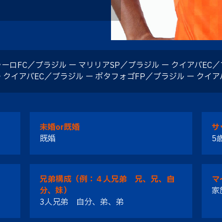
ラーロFC／ブラジル ー マリリアSP／ブラジル ー クイアバEC／
ー クイアバEC／ブラジル ー ボタフォゴFP／ブラジル ー クイ
未婚or既婚
サ
既婚
5
兄弟構成（例：４人兄弟 兄、兄、自
マ
分、妹）
家
3人兄弟 自分、弟、弟