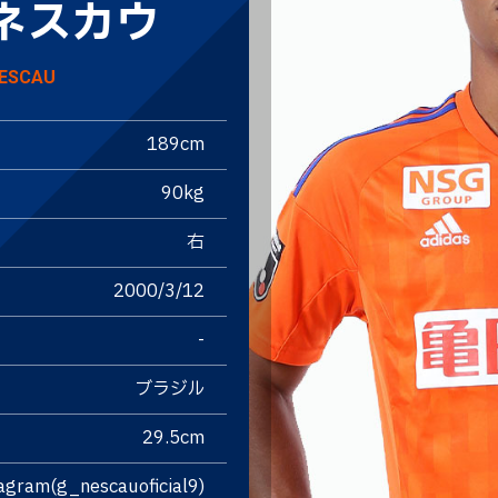
ネスカウ
ESCAU
189cm
90kg
右
2000/3/12
-
ブラジル
29.5cm
agram(g_nescauoficial9)