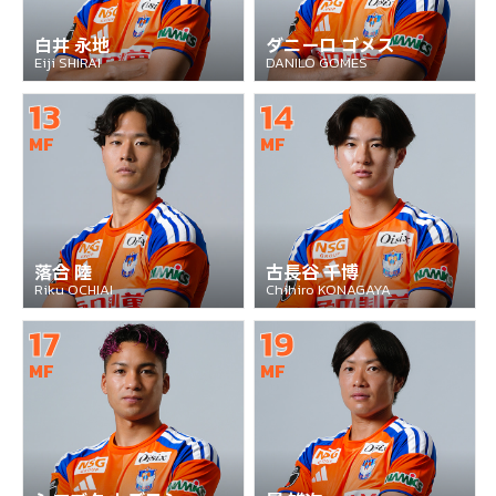
白井 永地
ダニーロ ゴメス
Eiji SHIRAI
DANILO GOMES
13
14
MF
MF
落合 陸
古長谷 千博
Riku OCHIAI
Chihiro KONAGAYA
17
19
MF
MF