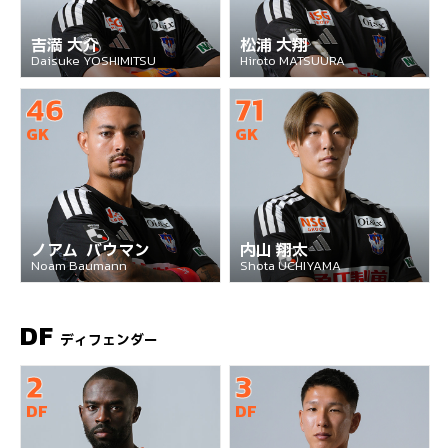
吉満 大介
松浦 大翔
Daisuke YOSHIMITSU
Hiroto MATSUURA
46
71
GK
GK
ノアム バウマン
内山 翔太
Noam Baumann
Shota UCHIYAMA
DF
ディフェンダー
2
3
DF
DF