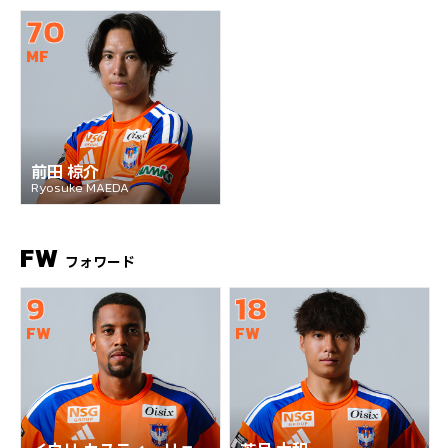
70
MF
前田 椋介
Ryosuke MAEDA
FW
フォワード
9
18
FW
FW