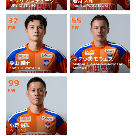
イウリ カスティーリョ
若月 大和
IURY CASTILHO
Yamato WAKATSUKI
32
55
FW
FW
マテウス モラエス
桑山 侃士
Matheus Purcelo Blecha De
Kanji KUWAYAMA
Moraes
99
FW
小野 裕二
Yuji ONO