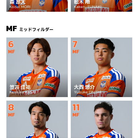
森 昂大
舩木 翔
Kodai MORI
Kakeru FUNAKI
MF
ミッドフィルダー
6
7
MF
MF
笠井 佳祐
大西 悠介
Keisuke KASAI
Yusuke ONISHI
8
11
MF
MF