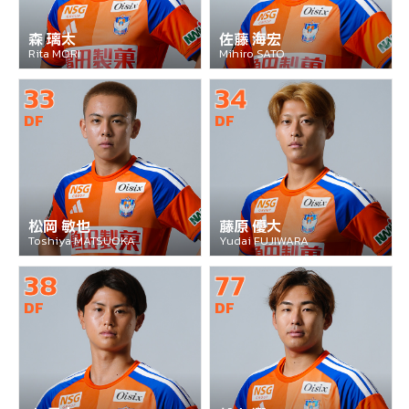
森 璃太
佐藤 海宏
Rita MORI
Mihiro SATO
33
34
DF
DF
松岡 敏也
藤原 優大
Toshiya MATSUOKA
Yudai FUJIWARA
38
77
DF
DF