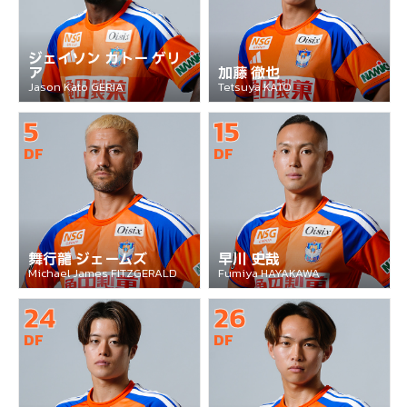
ジェイソン カトー ゲリ
ア
加藤 徹也
Jason Kato GERIA
Tetsuya KATO
5
15
DF
DF
舞行龍 ジェームズ
早川 史哉
Michael James FITZGERALD
Fumiya HAYAKAWA
24
26
DF
DF