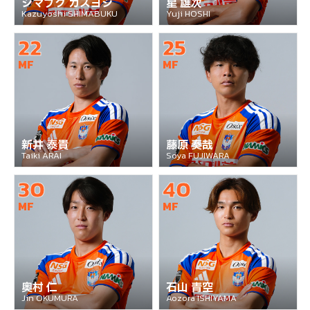
シマブク カズヨシ
星 雄次
Kazuyoshi SHIMABUKU
Yuji HOSHI
22
25
MF
MF
新井 泰貴
藤原 奏哉
Taiki ARAI
Soya FUJIWARA
30
40
MF
MF
奥村 仁
石山 青空
Jin OKUMURA
Aozora ISHIYAMA