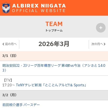
ALBIREX NIIGATA
OFFICIAL WEBSITE
TEAM
トップチーム
MENU
2026年3月
前の月へ
次の月へ
3/1（日）
明治安田J2・J3リーグ百年構想リーグ 第4節vs今治（アシさと 14:0
3）
【TV】
17:20～
TeNYテレビ新潟「とことんアルビ!!＆ Sports」
3/2（月）
前田椋介選手 バースデー