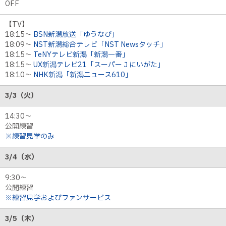
OFF
【TV】
18:15～
BSN新潟放送「ゆうなび」
18:09～
NST新潟総合テレビ「NST Newsタッチ」
18:15～
TeNYテレビ新潟「新潟一番」
18:15～
UX新潟テレビ21「スーパーＪにいがた」
18:10～
NHK新潟「新潟ニュース610」
3/3（火）
14:30〜
公開練習
※練習見学のみ
3/4（水）
9:30〜
公開練習
※練習見学およびファンサービス
3/5（木）