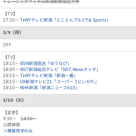
トレーニングマッチvs新潟医療福祉大学
【TV】
17:20～
TeNYテレビ新潟「とことんアルビ!!＆ Sports」
3/9（月）
OFF
【TV】
18:15～
BSN新潟放送「ゆうなび」
18:09～
NST新潟総合テレビ「NST Newsタッチ」
18:15～
TeNYテレビ新潟「新潟一番」
18:15～
UX新潟テレビ21「スーパーＪにいがた」
18:10～
NHK新潟「新潟ニュース610」
3/10（火）
【変更】
9:30〜
14:30〜
公開練習
※練習見学のみ