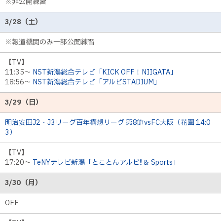
※非公開練習
3/28（土）
※報道機関のみ一部公開練習
【TV】
11:35～
NST新潟総合テレビ「KICK OFF！NIIGATA」
18:56～
NST新潟総合テレビ「アルビSTADIUM」
3/29（日）
明治安田J2・J3リーグ百年構想リーグ 第8節vsFC大阪（花園 14:0
3）
【TV】
17:20～
TeNYテレビ新潟「とことんアルビ!!＆ Sports」
3/30（月）
OFF