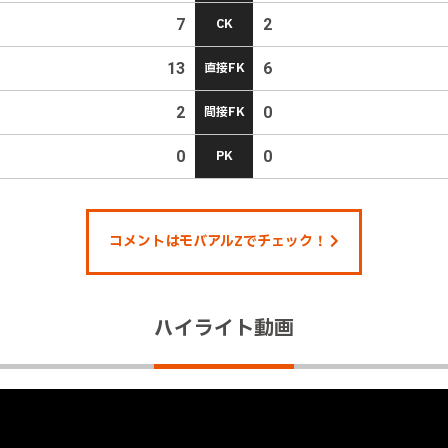
7
CK
2
13
直接FK
6
2
間接FK
0
0
PK
0
コメントはモバアルZでチェック！
ハイライト動画