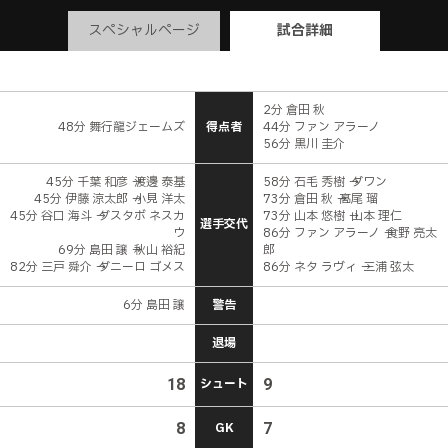
スペシャルページ
試合詳細
2分 倉田 秋
48分 舞行龍ジェームズ
得点者
44分 ファン アラーノ
56分 黒川 圭介
45分 千葉 和彦 → 渡邊 泰基
58分 石毛 秀樹 → ダワン
45分 伊藤 涼太郎 → 小見 洋太
73分 倉田 秋 → 髙尾 瑠
45分 谷口 海斗 → グスタボ ネスカ
73分 山本 悠樹 → 山本 理仁
選手交代
ウ
86分 ファン アラーノ → 食野 亮太
69分 島田 譲 → 秋山 裕紀
郎
82分 三戸 舜介 → ダニーロ ゴメス
86分 ネタ ラヴィ → 三浦 弦太
6分 島田 譲
警告
退場
18
シュート
9
8
GK
7