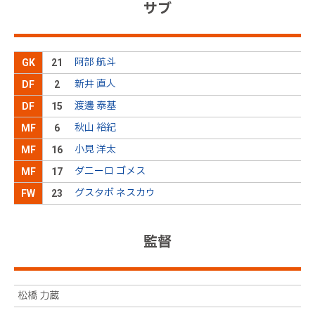
サブ
阿部 航斗
GK
21
新井 直人
DF
2
渡邊 泰基
DF
15
秋山 裕紀
MF
6
小見 洋太
MF
16
ダニーロ ゴメス
MF
17
グスタボ ネスカウ
FW
23
監督
松橋 力蔵