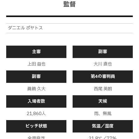
監督
ダニエル ポヤトス
主審
副審
上田 益也
大川 直也
副審
第4の審判員
眞鍋 久大
西尾 英朗
入場者数
天候
21,860人
雨、無風
ピッチ状態
気温／湿度
全面良芝
21.8℃／77%