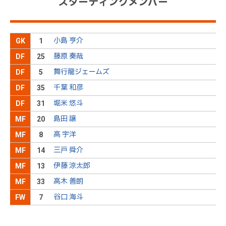
スターティングメンバー
小島 亨介
GK
1
藤原 奏哉
DF
25
舞行龍ジェームズ
DF
5
千葉 和彦
DF
35
堀米 悠斗
DF
31
島田 譲
MF
20
高 宇洋
MF
8
三戸 舜介
MF
14
伊藤 涼太郎
MF
13
高木 善朗
MF
33
谷口 海斗
FW
7