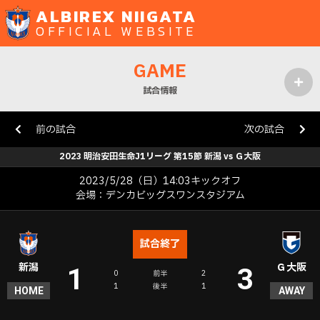
ALBIREX NIIGATA
OFFICIAL WEBSITE
GAME
試合情報
MENU
前の試合
次の試合
2023 明治安田生命J1リーグ 第15節 新潟 vs Ｇ大阪
2023/5/28（日）14:03キックオフ
会場：デンカビッグスワンスタジアム
試合終了
新潟
Ｇ大阪
1
3
0
前半
2
1
後半
1
HOME
AWAY