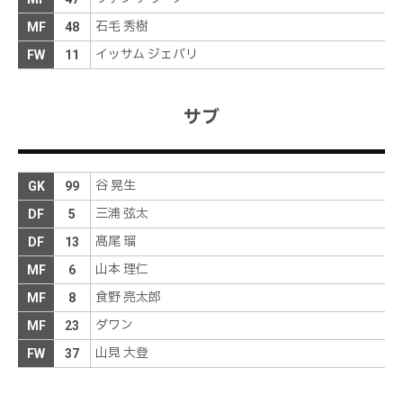
石毛 秀樹
MF
48
イッサム ジェバリ
FW
11
サブ
谷 晃生
GK
99
三浦 弦太
DF
5
髙尾 瑠
DF
13
山本 理仁
MF
6
食野 亮太郎
MF
8
ダワン
MF
23
山見 大登
FW
37