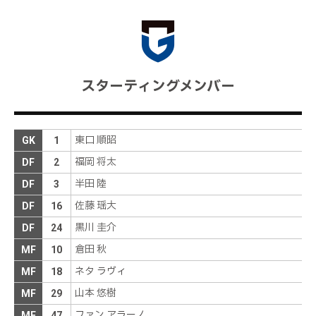
スターティングメンバー
東口 順昭
GK
1
福岡 将太
DF
2
半田 陸
DF
3
佐藤 瑶大
DF
16
黒川 圭介
DF
24
倉田 秋
MF
10
ネタ ラヴィ
MF
18
山本 悠樹
MF
29
ファン アラーノ
MF
47