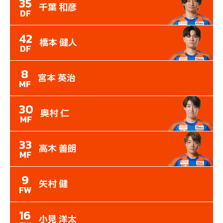
35
千葉 和彦
DF
42
橋本 健人
DF
8
宮本 英治
MF
30
奥村 仁
MF
33
高木 善朗
MF
9
矢村 健
FW
16
小見 洋太