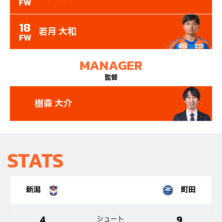
FW
18
若月 大和
FW
MANAGER
監督
樹森 大介
STATS
新潟
町田
4
9
シュート