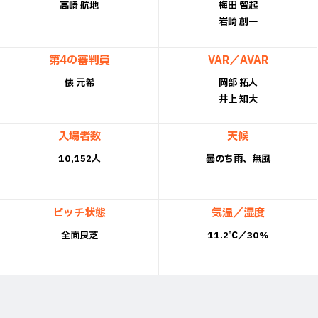
高崎 航地
梅田 智起
岩崎 創一
第4の審判員
VAR／AVAR
俵 元希
岡部 拓人
井上 知大
入場者数
天候
10,152人
曇のち雨、無風
ピッチ状態
気温／湿度
全面良芝
11.2℃／30%