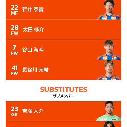
22
新井 泰貴
MF
28
太田 修介
FW
7
谷口 海斗
FW
41
長谷川 元希
FW
SUBSTITUTES
サブメンバー
23
吉満 大介
GK