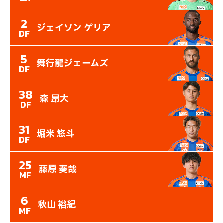
2
ジェイソン ゲリア
DF
5
舞行龍ジェームズ
DF
38
森 昂大
DF
31
堀米 悠斗
DF
25
藤原 奏哉
MF
6
秋山 裕紀
MF