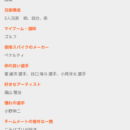
兄弟構成
3人兄弟 姉、自分、弟
マイブーム・趣味
ゴルフ
使用スパイクのメーカー
ペナルティ
仲の良い選手
星 雄次 選手、谷口 海斗 選手、小見洋太 選手
好きなアーティスト
福山 雅治
憧れの選手
小野伸二
チームメートの意外な一面
こみはブリが好き