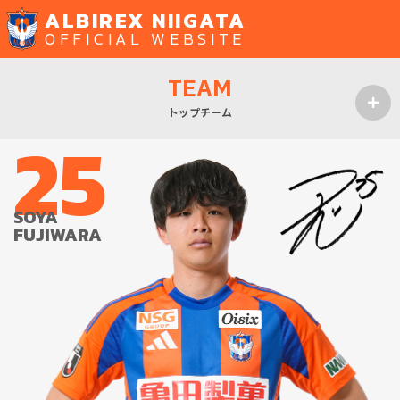
ALBIREX NIIGATA
OFFICIAL WEBSITE
TEAM
トップチーム
25
MENU
SOYA
FUJIWARA