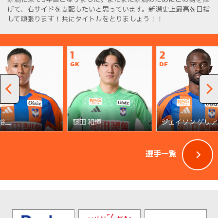
げて、右サイドを支配したいと思っています。新潟史上最高を目指
して頑張ります！共にタイトルをとりましょう！！
1
2
GK
DF
 裕二
藤田 和輝
ジェイソン ゲリア
選手一覧