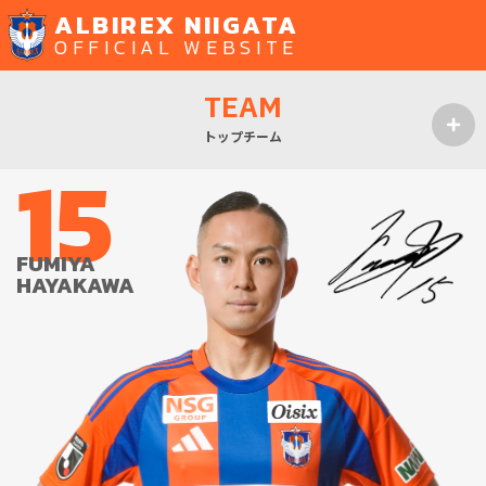
ALBIREX NIIGATA
OFFICIAL WEBSITE
TEAM
トップチーム
15
MENU
FUMIYA
HAYAKAWA