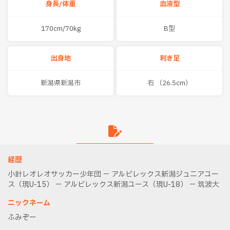
身長/体重
血液型
170cm/70kg
B型
出身地
利き足
新潟県新潟市
右 （26.5cm）
経歴
小針レオレオサッカー少年団 － アルビレックス新潟ジュニアユー
ス（現U-15） － アルビレックス新潟ユース（現U-18） － 筑波大
ニックネーム
ふみぞー