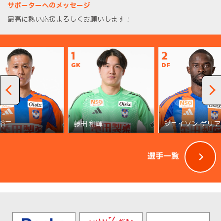
サポーターへのメッセージ
最高に熱い応援よろしくお願いします！
1
2
GK
DF
 裕二
藤田 和輝
ジェイソン ゲリア
選手一覧