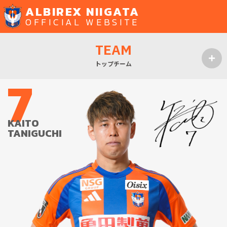
ALBIREX NIIGATA
OFFICIAL WEBSITE
TEAM
トップチーム
7
MENU
KAITO
TANIGUCHI