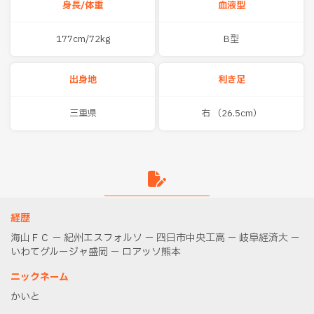
身長/体重
血液型
177cm/72kg
B型
出身地
利き足
三重県
右 （26.5cm）
経歴
海山ＦＣ － 紀州エスフォルソ － 四日市中央工高 － 岐阜経済大 －
いわてグルージャ盛岡 － ロアッソ熊本
ニックネーム
かいと