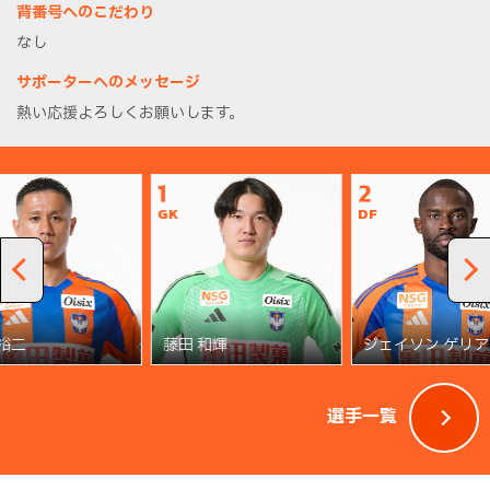
背番号へのこだわり
なし
サポーターへのメッセージ
熱い応援よろしくお願いします。
1
2
GK
DF
 裕二
藤田 和輝
ジェイソン ゲリア
選手一覧