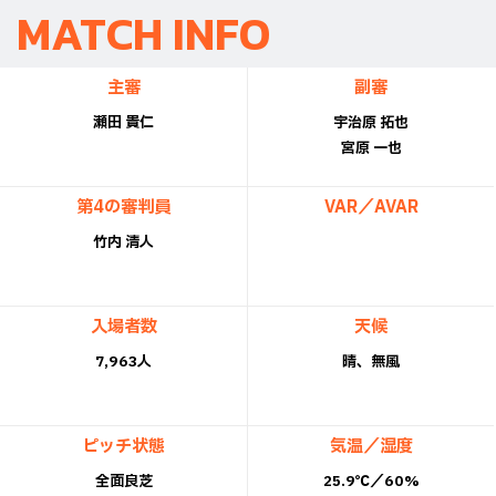
MATCH INFO
主審
副審
瀬田 貴仁
宇治原 拓也
宮原 一也
第4の審判員
VAR／AVAR
竹内 清人
入場者数
天候
7,963人
晴、無風
ピッチ状態
気温／湿度
全面良芝
25.9℃／60%