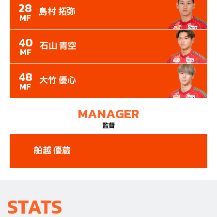
28
島村 拓弥
MF
40
石山 青空
MF
48
大竹 優心
MF
MANAGER
監督
船越 優蔵
STATS