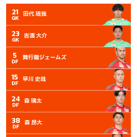
21
田代 琉我
GK
23
吉満 大介
GK
5
舞行龍ジェームズ
DF
15
早川 史哉
DF
24
森 璃太
DF
38
森 昂大
DF