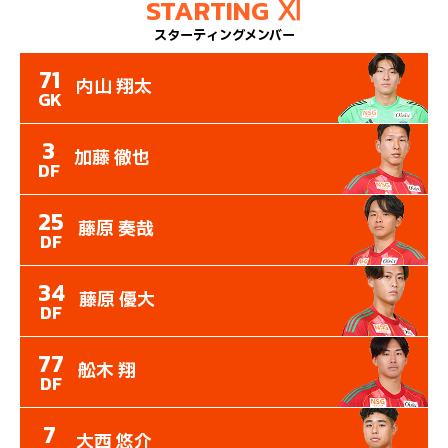
STARTING Ⅺ
スターティングメンバー
71
内山 翔太
GK
3
加藤 徹也
DF
25
藤原 奏哉
DF
34
藤原 優大
DF
77
舩木 翔
DF
7
大西 悠介