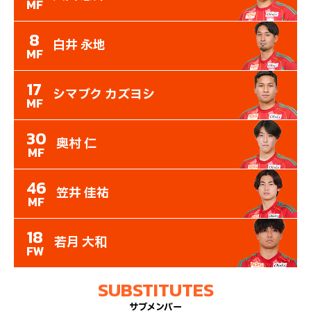
MF
8
白井 永地
MF
17
シマブク カズヨシ
MF
30
奥村 仁
MF
46
笠井 佳祐
MF
18
若月 大和
FW
SUBSTITUTES
サブメンバー