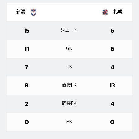
新潟
札幌
15
6
シュート
11
6
GK
7
4
CK
8
13
直接FK
2
4
間接FK
0
0
PK